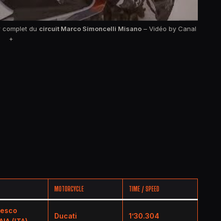
r complet du
circuit Marco Simoncelli Misano
– Vidéo by Canal
+
MOTORCYCLE
TIME / SPEED
cesco
Ducati
1’30.304