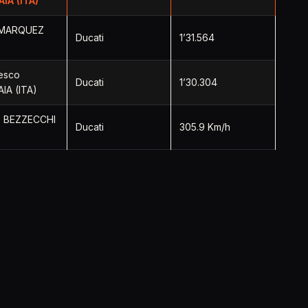
IA (ITA)
 MARQUEZ
Ducati
1’31.564
esco
Ducati
1’30.304
IA (ITA)
 BEZZECCHI
Ducati
305.9 Km/h
-Romagna
oGP
Circuits
Idées Cadeaux
Conta