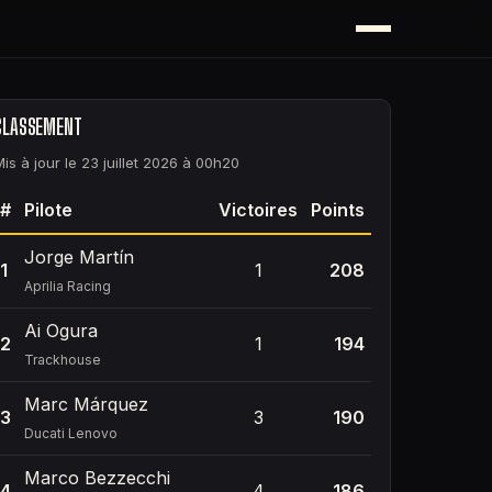
CLASSEMENT
Mis à jour le 23 juillet 2026 à 00h20
#
Pilote
Victoires
Points
Jorge Martín
1
1
208
Aprilia Racing
Ai Ogura
2
1
194
Trackhouse
Marc Márquez
3
3
190
Ducati Lenovo
Marco Bezzecchi
4
4
186