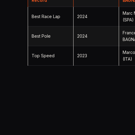
Record
BAGNA
Marc
Best Race Lap
2024
(SPA)
Franc
Best Pole
2024
BAGNA
Marco
Top Speed
2023
(ITA)
Retrouvez Les Résultats Moto GP St Marin
Retrouvez Les Résultats Moto GP Emilia
© 2026 MotoGPInside.com — Notre Passion, Le Mot