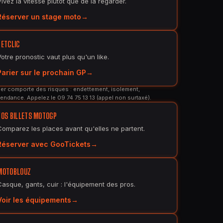
Vivez la vitesse plutôt que de la regarder.
Réserver un stage moto
BETCLIC
Votre pronostic vaut plus qu'un like.
Parier sur le prochain GP
er comporte des risques : endettement, isolement,
endance. Appelez le 09 74 75 13 13 (appel non surtaxé).
VOS BILLETS MOTOGP
Comparez les places avant qu'elles ne partent.
Réserver avec GooTickets
MOTOBLOUZ
Casque, gants, cuir : l'équipement des pros.
Voir les équipements