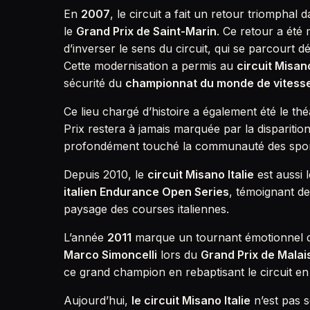
En
2007
, le circuit a fait un retour triomphal 
le
Grand Prix de Saint-Marin
. Ce retour a été
d’inverser le sens du circuit, qui se parcourt 
Cette modernisation a permis au
circuit Misano
sécurité du
championnat du monde de vitess
Ce lieu chargé d’histoire a également été le th
Prix restera à jamais marquée par la disparitio
profondément touché la communauté des spor
Depuis 2010, le
circuit Misano Italie
est aussi 
italien Endurance Open Series
, témoignant d
paysage des courses italiennes.
L’année
2011
marque un tournant émotionnel dan
Marco Simoncelli
lors du
Grand Prix de Malai
ce grand champion en rebaptisant le circuit e
Aujourd’hui,
le circuit Misano Italie
n’est pas s