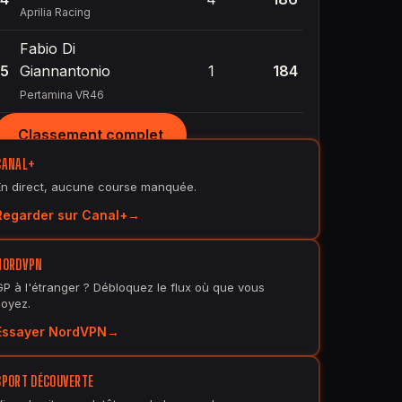
Aprilia Racing
Fabio Di
5
Giannantonio
1
184
Pertamina VR46
Classement complet
CANAL+
En direct, aucune course manquée.
Regarder sur Canal+
NORDVPN
GP à l'étranger ? Débloquez le flux où que vous
soyez.
Essayer NordVPN
SPORT DÉCOUVERTE