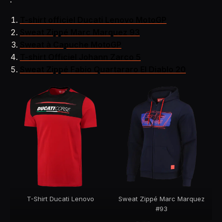
T-shirt officiel Ducati Lenovo MotoGP
Sweat Zippé Marc Marquez 93
Sweat à Capuche MotoGP
T-shirt Officiel Johann Zarco 5
Sweat Zippé Fabio Quartararo El Diablo 20
T-Shirt Ducati Lenovo
Sweat Zippé Marc Marquez
#93