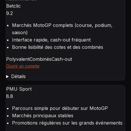
Betclic
9.2
Marchés MotoGP complets (course, podium,
saison)
Interface rapide, cash-out fréquent
Bonne lisibilité des cotes et des combinés
PolyvalentCombinésCash-out
Ouvrir un compte
Détails
PMU Sport
8.8
Parcours simple pour débuter sur MotoGP
Marchés principaux stables
Promotions régulières sur les grands événements