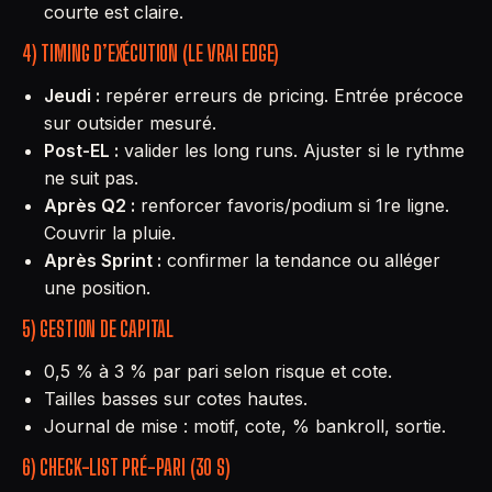
courte est claire.
4) TIMING D’EXÉCUTION (LE VRAI EDGE)
Jeudi :
repérer erreurs de pricing. Entrée précoce
sur outsider mesuré.
Post-EL :
valider les long runs. Ajuster si le rythme
ne suit pas.
Après Q2 :
renforcer favoris/podium si 1re ligne.
Couvrir la pluie.
Après Sprint :
confirmer la tendance ou alléger
une position.
5) GESTION DE CAPITAL
0,5 % à 3 % par pari selon risque et cote.
Tailles basses sur cotes hautes.
Journal de mise : motif, cote, % bankroll, sortie.
6) CHECK-LIST PRÉ-PARI (30 S)