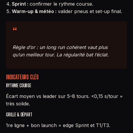
Sprint :
confirmer le rythme course.
Warm-up & météo :
valider pneus et set-up final.
Règle d’or : un long run cohérent vaut plus
qu’un meilleur tour. La régularité bat l’éclat.
INDICATEURS CLÉS
RYTHME COURSE
Écart moyen vs leader sur 5–8 tours. <0,15 s/tour =
très solide.
GRILLE & DÉPART
1re ligne + bon launch = edge Sprint et T1/T3.