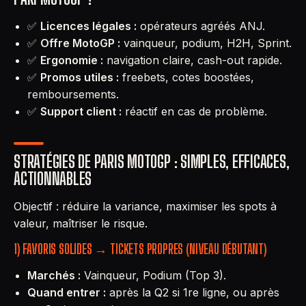
✅
Licences légales :
opérateurs agréés ANJ.
✅
Offre MotoGP :
vainqueur, podium, H2H, Sprint.
✅
Ergonomie :
navigation claire, cash-out rapide.
✅
Promos utiles :
freebets, cotes boostées,
remboursements.
✅
Support client :
réactif en cas de problème.
STRATÉGIES DE PARIS MOTOGP : SIMPLES, EFFICACES,
ACTIONNABLES
Objectif : réduire la variance, maximiser les spots à
valeur, maîtriser le risque.
1) FAVORIS SOLIDES → TICKETS PROPRES (NIVEAU DÉBUTANT)
Marchés :
Vainqueur, Podium (Top 3).
Quand entrer :
après la Q2 si 1re ligne, ou après