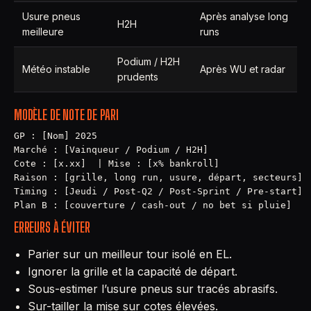
Usure pneus
Après analyse long
H2H
meilleure
runs
Podium / H2H
Météo instable
Après WU et radar
prudents
MODÈLE DE NOTE DE PARI
GP : [Nom] 2025

Marché : [Vainqueur / Podium / H2H]

Cote : [x.xx]  | Mise : [x% bankroll]

Raison : [grille, long run, usure, départ, secteurs]

Timing : [Jeudi / Post-Q2 / Post-Sprint / Pre-start]

ERREURS À ÉVITER
Parier sur un meilleur tour isolé en EL.
Ignorer la grille et la capacité de départ.
Sous-estimer l’usure pneus sur tracés abrasifs.
Sur-tailler la mise sur cotes élevées.