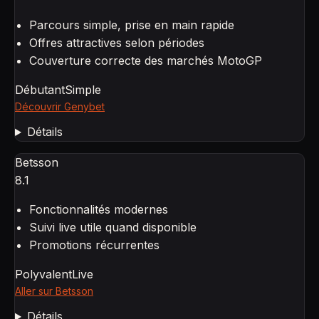
Parcours simple, prise en main rapide
Offres attractives selon périodes
Couverture correcte des marchés MotoGP
DébutantSimple
Découvrir Genybet
Détails
Betsson
8.1
Fonctionnalités modernes
Suivi live utile quand disponible
Promotions récurrentes
PolyvalentLive
Aller sur Betsson
Détails