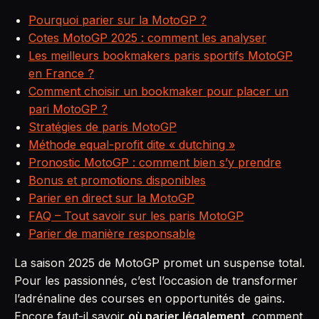
Pourquoi parier sur la MotoGP ?
Cotes MotoGP 2025 : comment les analyser
Les meilleurs bookmakers paris sportifs MotoGP
en France ?
Comment choisir un bookmaker pour placer un
pari MotoGP ?
Stratégies de paris MotoGP
Méthode equal-profit dite « dutching »
Pronostic MotoGP : comment bien s’y prendre
Bonus et promotions disponibles
Parier en direct sur la MotoGP
FAQ – Tout savoir sur les paris MotoGP
Parier de manière responsable
La saison 2025 de MotoGP promet un suspense total.
Pour les passionnés, c’est l’occasion de transformer
l’adrénaline des courses en opportunités de gains.
Encore faut-il savoir
où parier légalement
, comment