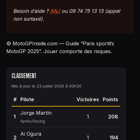
Besoin d’aide ?
ANJ
ou 09 74 75 13 13 (appel
non surtaxé).
© MotoGPInside.com — Guide “Paris sportifs
MotoGP 2025”. Jouer comporte des risques.
CLASSEMENT
Mis à jour le 23 juillet 2026 à 00h20
#
Pilote
Victoires
Points
Jorge Martín
1
1
208
Aprilia Racing
Ai Ogura
2
1
194