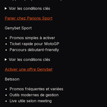
Voir les conditions clés
Parier chez Parions Sport
Genybet Sport
Promos simples à activer
Ticket rapide pour MotoGP
Parcours débutant-friendly
Voir les conditions clés
Activer une offre Genybet
Betsson
Promos fréquentes et variées
Outils modernes de gestion
Live utile selon meeting