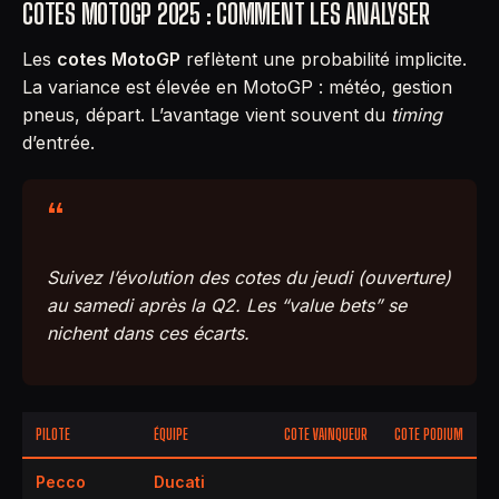
COTES MOTOGP 2025 : COMMENT LES ANALYSER
Les
cotes MotoGP
reflètent une probabilité implicite.
La variance est élevée en MotoGP : météo, gestion
pneus, départ. L’avantage vient souvent du
timing
d’entrée.
Suivez l’évolution des cotes du jeudi (ouverture)
au samedi après la Q2. Les “value bets” se
nichent dans ces écarts.
PILOTE
ÉQUIPE
COTE VAINQUEUR
COTE PODIUM
Pecco
Ducati