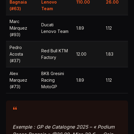
Bagnaia
Lenovo
110.00
26.00
(#63)
Team
Marc
Ducati
Márquez
1.89
1.12
Lenovo Team
(#93)
Pedro
Red Bull KTM
Acosta
12.00
1.83
Factory
(#37)
Alex
BK8 Gresini
Marquez
Racing
1.89
1.12
(#73)
MotoGP
Exemple : GP de Catalogne 2025 – « Podium