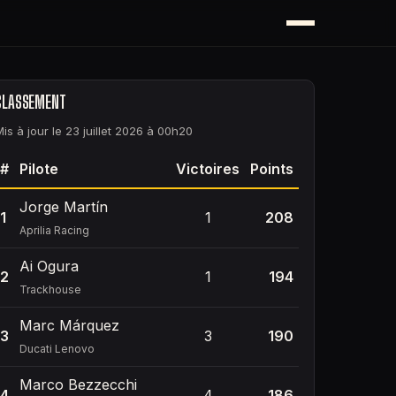
CLASSEMENT
Mis à jour le 23 juillet 2026 à 00h20
#
Pilote
Victoires
Points
Jorge Martín
1
1
208
Aprilia Racing
Ai Ogura
2
1
194
Trackhouse
Marc Márquez
3
3
190
Ducati Lenovo
Marco Bezzecchi
4
4
186