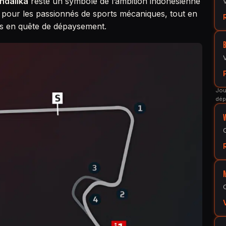
ndalika
reste un symbole de l’ambition indonésienne
al pour les passionnés de sports mécaniques, tout en
tes en quête de dépaysement.
Jou
dép