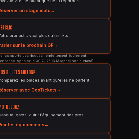
Vivez la vitesse plutôt que de la regarder.
Réserver un stage moto
BETCLIC
Votre pronostic vaut plus qu'un like.
Parier sur le prochain GP
er comporte des risques : endettement, isolement,
endance. Appelez le 09 74 75 13 13 (appel non surtaxé).
VOS BILLETS MOTOGP
Comparez les places avant qu'elles ne partent.
Réserver avec GooTickets
MOTOBLOUZ
Casque, gants, cuir : l'équipement des pros.
Voir les équipements