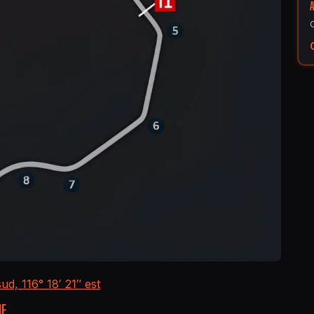
ud, 116° 18′ 21″ est
IE