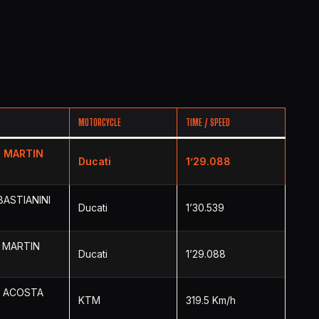
MOTORCYCLE
TIME / SPEED
e MARTIN
Ducati
1’29.088
BASTIANINI
Ducati
1’30.539
 MARTIN
Ducati
1’29.088
o ACOSTA
KTM
319.5 Km/h