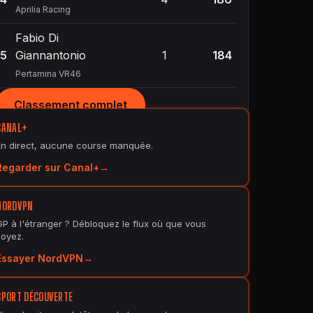
Aprilia Racing
Fabio Di
5
Giannantonio
1
184
Pertamina VR46
Classement complet
CANAL+
En direct, aucune course manquée.
Regarder sur Canal+
NORDVPN
GP à l'étranger ? Débloquez le flux où que vous
soyez.
Essayer NordVPN
SPORT DÉCOUVERTE