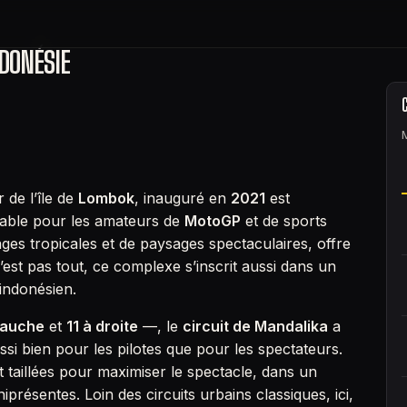
DONÉSIE
 de l’île de
Lombok
, inauguré en
2021
est
nable pour les amateurs de
MotoGP
et de sports
es tropicales et de paysages spectaculaires, offre
est pas tout, ce complexe s’inscrit aussi dans un
indonésien.
gauche
et
11 à droite
—, le
circuit de Mandalika
a
ssi bien pour les pilotes que pour les spectateurs.
 taillées pour maximiser le spectacle, dans un
résentes. Loin des circuits urbains classiques, ici,