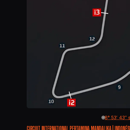
🌐
8° 53′ 43″ s
CIRCUIT INTERNATIONAL PERTAMINA MANDALIKA | INDONÉS