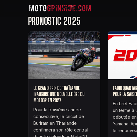
PRONOSTIC 2025
LE GRAND PRIX DE THAÏLANDE
FABIO QUARTAR
INAUGURE UNE NOUVELLE ÈRE DU
POUR LA SAIS
MOTOGP EN 2027
En bref Fab
Pour la troisième année
un terme à 
consécutive, le circuit de
débutée en
Buriram en Thaïlande
Yamaha. Apr
confirmera son rôle central
le renouve
dans le calendrier MotoGP