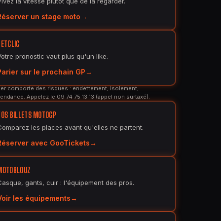
Vivez la vitesse plutôt que de la regarder.
Réserver un stage moto
BETCLIC
Votre pronostic vaut plus qu'un like.
Parier sur le prochain GP
er comporte des risques : endettement, isolement,
endance. Appelez le 09 74 75 13 13 (appel non surtaxé).
VOS BILLETS MOTOGP
Comparez les places avant qu'elles ne partent.
Réserver avec GooTickets
MOTOBLOUZ
Casque, gants, cuir : l'équipement des pros.
Voir les équipements