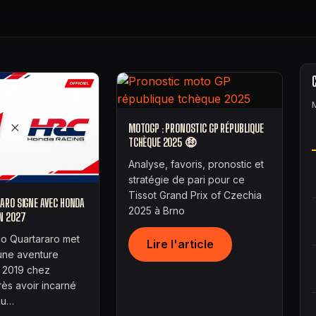
MOTOGP : PRONOSTIC GP RÉPUBLIQUE
TCHÈQUE 2025 🤑
Analyse, favoris, pronostic et
stratégie de pari pour ce
Tissot Grand Prix of Czechia
ARO SIGNE AVEC HONDA
2025 à Brno
ON 2027
io Quartararo met
Lire l'article
une aventure
 2019 chez
ès avoir incarné
au…