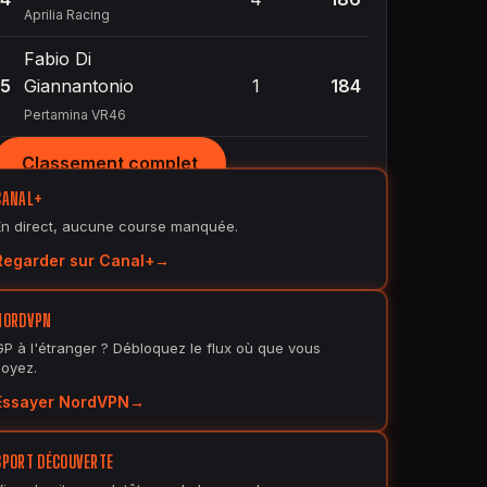
Aprilia Racing
Fabio Di
5
Giannantonio
1
184
Pertamina VR46
Classement complet
CANAL+
En direct, aucune course manquée.
Regarder sur Canal+
NORDVPN
GP à l'étranger ? Débloquez le flux où que vous
soyez.
Essayer NordVPN
SPORT DÉCOUVERTE