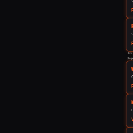
Jou
dép