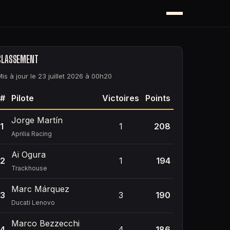
CLASSEMENT
Mis à jour le 23 juillet 2026 à 00h20
#
Pilote
Victoires
Points
Jorge Martín
1
1
208
Aprilia Racing
Ai Ogura
2
1
194
Trackhouse
Marc Márquez
3
3
190
Ducati Lenovo
Marco Bezzecchi
4
4
186