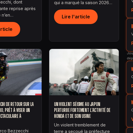
ecchi, dont
qui a marqué la saison 2026…
lante reprise après
e n’en…
Lire l'article
article
Jou
dép
HI DE RETOUR SUR LA
UN VIOLENT SÉISME AU JAPON
NO, PRÊT À VISER UN
PERTURBE FORTEMENT L’ACTIVITÉ DE
CTACULAIRE À
HONDA ET DE SON USINE
Un violent tremblement de
arco Bezzecchi
terre a secoué la préfecture