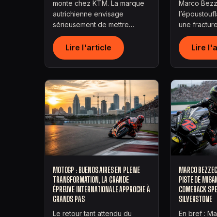
monte chez KTM. La marque
Marco Bezz
autrichienne envisage
l’époustouf
sérieusement de mettre…
une fractur
Lire l'article
Lire l'
MOTOGP : BUENOS AIRES EN PLEINE
MARCO BEZZECC
TRANSFORMATION, LA GRANDE
PISTE DE MISA
ÉPREUVE INTERNATIONALE APPROCHE À
COMEBACK SPE
GRANDS PAS
SILVERSTONE
Le retour tant attendu du
En bref : M