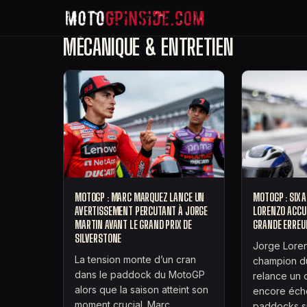
MÉCANIQUE & ENTRETIEN
MOTOGP : MARC MARQUEZ LANCE UN
MOTOGP : SIX 
AVERTISSEMENT PERCUTANT À JORGE
LORENZO ACCU
MARTIN AVANT LE GRAND PRIX DE
GRANDE ERREU
SILVERSTONE
Jorge Loren
La tension monte d’un cran
champion d
dans le paddock du MotoGP
relance un d
alors que la saison atteint son
encore éch
moment crucial. Marc
paddocks s