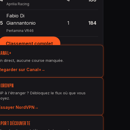
Aprilia Racing
Fabio Di
5
Giannantonio
1
184
Pertamina VR46
Classement complet
CANAL+
En direct, aucune course manquée.
Regarder sur Canal+
NORDVPN
GP à l'étranger ? Débloquez le flux où que vous
soyez.
Essayer NordVPN
SPORT DÉCOUVERTE