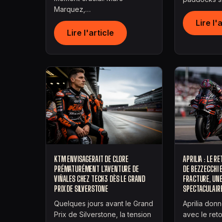
Marquez,…
Lire l'
Lire l'article
KTM ENVISAGERAIT DE CLORE
APRILIA : LE 
PRÉMATURÉMENT L’AVENTURE DE
DE BEZZECCHI 
VIÑALES CHEZ TECH3 DÈS LE GRAND
FRACTURE, UN
PRIX DE SILVERSTONE
SPECTACULAIR
Quelques jours avant le Grand
Aprilia don
Prix de Silverstone, la tension
avec le ret