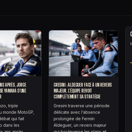
ANS APRÈS, JORGE
GRESINI : ALDEGUER FACE À UN REVERS
SE YAMAHA D’UNE
MAJEUR, L’ÉQUIPE REVOIT
R
COMPLÈTEMENT SA STRATÉGIE
zo, triple
Gresini traverse une période
u monde MotoGP,
délicate avec l’absence
ébat qui fait
prolongée de Fermín
o dans les
Aldeguer, un revers majeur
ix ans après…
qui bouleverse les plans et