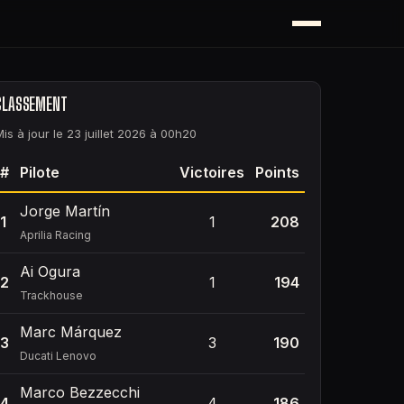
CLASSEMENT
Mis à jour le 23 juillet 2026 à 00h20
#
Pilote
Victoires
Points
Jorge Martín
1
1
208
Aprilia Racing
Ai Ogura
2
1
194
Trackhouse
Marc Márquez
3
3
190
Ducati Lenovo
Marco Bezzecchi
4
4
186