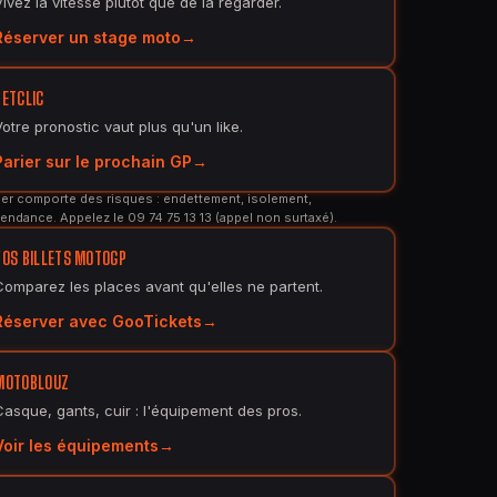
Vivez la vitesse plutôt que de la regarder.
Réserver un stage moto
BETCLIC
Votre pronostic vaut plus qu'un like.
Parier sur le prochain GP
er comporte des risques : endettement, isolement,
endance. Appelez le 09 74 75 13 13 (appel non surtaxé).
VOS BILLETS MOTOGP
Comparez les places avant qu'elles ne partent.
Réserver avec GooTickets
MOTOBLOUZ
Casque, gants, cuir : l'équipement des pros.
Voir les équipements