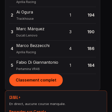
Aprilia Racing
Ai Ogura
2
1
194
Trackhouse
Marc Márquez
3
3
190
Ducati Lenovo
Marco Bezzecchi
4
4
186
Aprilia Racing
Fabio Di Giannantonio
5
1
184
Pertamina VR46
Classement complet
CANAL+
En direct, aucune course manquée.
Regarder sur Canal+