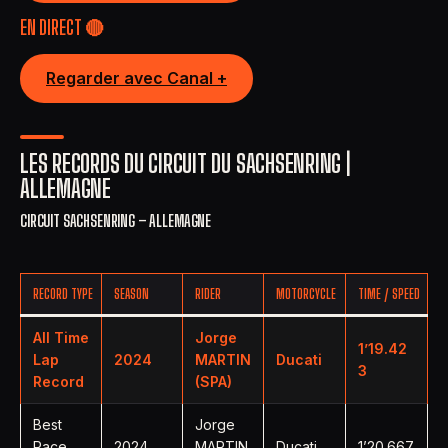
EN DIRECT 🔴
Regarder avec Canal +
LES RECORDS DU CIRCUIT DU SACHSENRING |
ALLEMAGNE
CIRCUIT SACHSENRING – ALLEMAGNE
RECORD TYPE
SEASON
RIDER
MOTORCYCLE
TIME / SPEED
All Time
Jorge
1’19.42
Lap
2024
MARTIN
Ducati
3
Record
(SPA)
Best
Jorge
Race
2024
MARTIN
Ducati
1’20.667