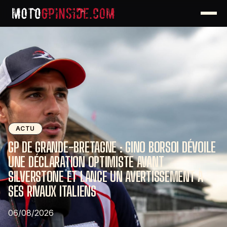
ACTU
GP DE GRANDE-BRETAGNE : GINO BORSOI DÉVOILE
UNE DÉCLARATION OPTIMISTE AVANT
SILVERSTONE ET LANCE UN AVERTISSEMENT À
SES RIVAUX ITALIENS
06/08/2026