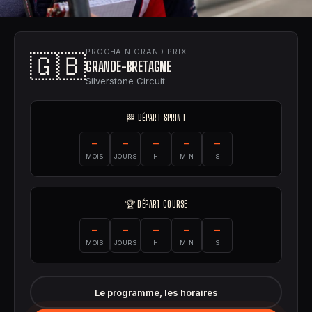
PROCHAIN GRAND PRIX
🇬🇧
GRANDE-BRETAGNE
Silverstone Circuit
🏁 DÉPART SPRINT
–
–
–
–
–
MOIS
JOURS
H
MIN
S
🏆 DÉPART COURSE
–
–
–
–
–
MOIS
JOURS
H
MIN
S
Le programme, les horaires