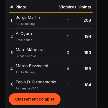
#
Pilote
Victoires
Points
Jorge Martín
1
1
208
Aprilia Racing
Ai Ogura
2
1
194
Trackhouse
Marc Márquez
3
3
190
Ducati Lenovo
Marco Bezzecchi
4
4
186
Aprilia Racing
Fabio Di Giannantonio
5
1
184
Pertamina VR46
Classement complet